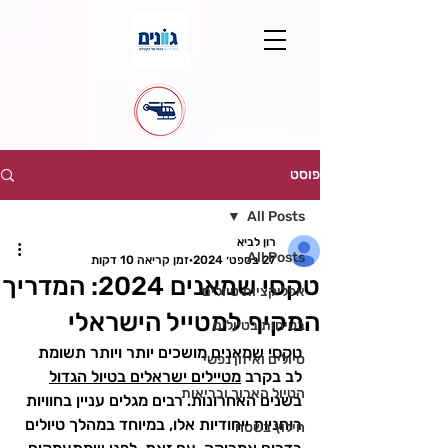
פוסט
All Posts
רון לביא
All Posts
27 בספט׳ 2024
זמן קריאה 10 דקות
טקסי שמאנים 2024: המדריך
אפליקציות טיולים
המקיף למטייל הישראלי
בטיחות בטיולים
טקסי שמאנים מושכים יותר ויותר תשומת 
טיולים ואיזון נפשי
לב בקרב 
מטיילים ישראלים בטיול הגדול
הטיול הארוך ובריאות
בשנים האחרונות. רבים מגלים עניין בחוויות 
רוחניות ייחודיות אלו, במיוחד במהלך טיולים 
חילוץ בשטח