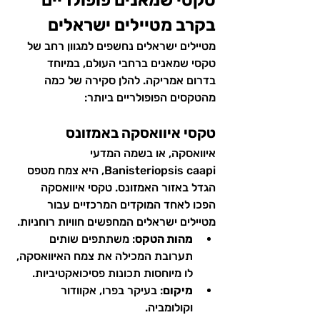
טקסי שמאנים פופולריים 
בקרב מטיילים ישראלים
מטיילים ישראלים נחשפים למגוון רחב של 
טקסי שמאנים ברחבי העולם, במיוחד 
בדרום אמריקה. להלן סקירה של כמה 
מהטקסים הפופולריים ביותר:
טקסי איוואסקה באמזונס
איוואסקה, או בשמה המדעי 
Banisteriopsis caapi, היא צמח מטפס 
הגדל באזור האמזונס. טקסי איוואסקה 
הפכו לאחד המוקדים המרכזיים עבור 
מטיילים ישראלים המחפשים חוויות רוחניות.
מהות הטקס
: משתתפים שותים 
תערובת המכילה את צמח האיוואסקה, 
לו מיוחסות תכונות פסיכואקטיביות.
מיקום
: בעיקר בפרו, אקוודור 
וקולומביה.