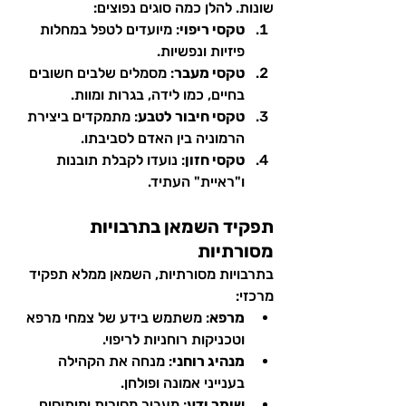
שונות. להלן כמה סוגים נפוצים:
טקסי ריפוי
: מיועדים לטפל במחלות 
פיזיות ונפשיות.
טקסי מעבר
: מסמלים שלבים חשובים 
בחיים, כמו לידה, בגרות ומוות.
טקסי חיבור לטבע
: מתמקדים ביצירת 
הרמוניה בין האדם לסביבתו.
טקסי חזון
: נועדו לקבלת תובנות 
ו"ראיית" העתיד.
תפקיד השמאן בתרבויות 
מסורתיות
בתרבויות מסורתיות, השמאן ממלא תפקיד 
מרכזי:
מרפא
: משתמש בידע של צמחי מרפא 
וטכניקות רוחניות לריפוי.
מנהיג רוחני
: מנחה את הקהילה 
בענייני אמונה ופולחן.
שומר ידע
: מעביר מסורות ומיתוסים 