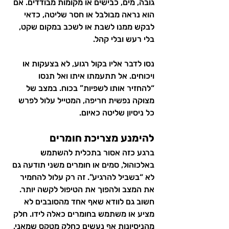
גובה, מים, כבישים או מקומות מבודדים. אם 
הוא נראה מבולבל או חסר שליטה, כדאי 
לבקש ממנו לשבת או לשכב במקום שקט, 
בלי רעש ובלי קהל.
נסו לדבר אליו בקול רגוע, לא בצעקות או 
ויכוחים. אל תתעמתו איתו ואל תנסו 
“להחזיר אותו לשפיות” בכוח. במצב של 
מצוקה נפשית חריפה, המטייל עלול לפרש 
כל ניסיון שליטה כאיום.
להימנע מצריכת חומרים
ברגע כזה אסור בתכלית להשתמש 
באלכוהול, סמים או חומרים משני תודעה גם 
לא “בשביל להרגיע”. זה רק עלול להחמיר 
את המצב ולהפוך את הטיפול לקשה יותר. 
חשוב גם לוודא שאף אחד מהסובבים לא 
מציע או משתמש בחומרים כאלה לידו. חלק 
מהניסיונות אף נעשים כחלק מ
טקס שמאני
, 