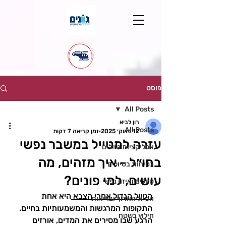
פוסט
All Posts
רון לביא
All Posts
12 באוק׳ 2025
זמן קריאה 7 דקות
עזרה למטייל במשבר נפשי
אפליקציות טיולים
בחו״ל - איך מזהים, מה
בטיחות בטיולים
עושים, למי פונים?
טיולים ואיזון נפשי
הטיול הגדול אחרי הצבא 
היא אחת 
הטיול הארוך ובריאות
התקופות המרגשות והמשמעותיות בחיים. 
חילוץ בשטח
הרגע שבו מסירים את המדים, אורזים 