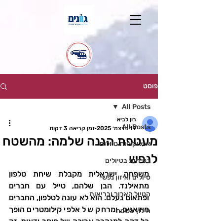
פוסט
All Posts
רון לביא
All Posts
19 בדצמ׳ 2025
זמן קריאה 3 דקות
מעטפת הגנה שלמה: מהשטח
אפליקציות טיולים
לנפש
בטיחות בטיולים
משפחה ישראלית מקבלת שיחת טלפון 
טיולים ואיזון נפשי
מתאילנד. הבן שלהם, טייל עם חברים 
הטיול הארוך ובריאות
ופתאום נעלם. הוא לא עונה לטלפון, החברים 
מודאגים, ומרחק של אלפי קילומטרים הופך 
חילוץ בשטח