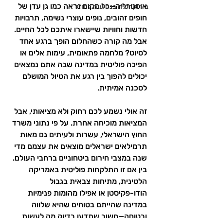
אוסטרליה—כל מקום נראה כמו גן עדן של 
בירוקרטיה בנסיעות לחו״ל
חופים זהובים, נופים עוצרי נשימה, תרבויות 
חדשות וחוויות שיישארו איתכם לכל החיים. 
אבל מה קורה כשהחלום הופך ברגע אחד 
לסיוט? מלחמה פתאומית, עימות אלים או 
הפיכה פוליטית במדינה שבה אתם נמצאים 
יכולים להפוך בין רגע את הטיול המושלם 
לסכנה אמיתית.
זה אולי נשמע לכם רחוק ולא מציאותי, אבל 
המציאות מוכיחה אחרת. על פי נתוני משרד 
החוץ הישראלי, עשרות ולעיתים גם מאות 
תרמילאים ישראלים מוצאים את עצמם מדי 
שנה במצבי חירום ביטחוניים ברחבי העולם. 
בין אם זו התלקחות פוליטית באמריקה 
הלטינית, מתיחות צבאית בגבול 
הודו-פקיסטן או אפילו מהומות פנימיות 
במדינה שהייתם בטוחים שהיא שלווה 
ובטוחה—חשוב שתדעו בדיוק מה לעשות 