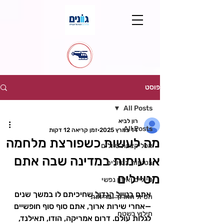
פוסט
All Posts
רון לביא
All Posts
14 במרץ 2025
זמן קריאה 12 דקות
מה לעשות כשפורצת מלחמה
אפליקציות טיולים
או עימות במדינה שבה אתם
בטיחות בטיולים
מטיילים
טיולים ואיזון נפשי
אתם 
בטיול הגדול 
שחיכיתם לו במשך שנים
הטיול הארוך ובריאות
—אחרי שירות ארוך, אתם סוף סוף חופשיים 
חילוץ בשטח
לגלות עולם. דרום אמריקה, הודו, תאילנד, 