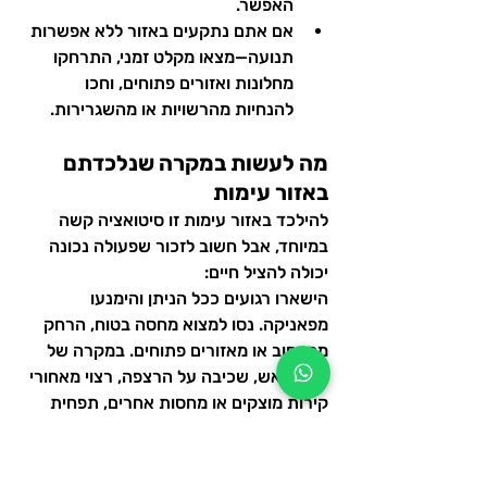
האפשר.
אם אתם נתקעים באזור ללא אפשרות 
תנועה—מצאו מקלט זמני, התרחקו 
מחלונות ואזורים פתוחים, וחכו 
להנחיות מהרשויות או מהשגרירות.
מה לעשות במקרה שנלכדתם 
באזור עימות
להילכד באזור עימות זו סיטואציה קשה 
במיוחד, אבל חשוב לזכור שפעולה נכונה 
יכולה להציל חיים:
הישארו רגועים ככל הניתן והימנעו 
מפאניקה. נסו למצוא מחסה בטוח, הרחק 
מהרחוב או מאזורים פתוחים. במקרה של 
חילופי אש, שכיבה על הרצפה, רצוי מאחורי 
קירות מוצקים או מחסות אחרים, תפחית 
משמעותית את הסיכון לפגיעה.
אל תנסו לעזוב את המתחם הבטוח ללא 