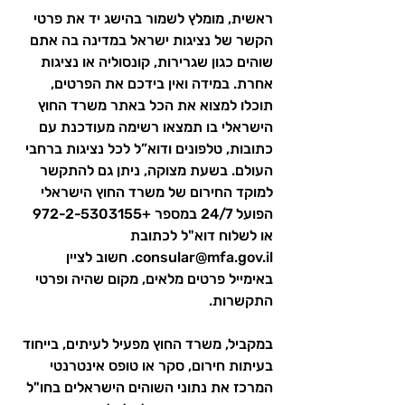
ראשית, מומלץ לשמור בהישג יד את פרטי 
הקשר של נציגות ישראל במדינה בה אתם 
שוהים כגון שגרירות, קונסוליה או נציגות 
אחרת. במידה ואין בידכם את הפרטים, 
תוכלו למצוא את הכל באתר משרד החוץ 
הישראלי בו תמצאו רשימה מעודכנת עם 
כתובות, טלפונים ודוא”ל לכל נציגות ברחבי 
העולם. בשעת מצוקה, ניתן גם להתקשר 
למוקד החירום של משרד החוץ הישראלי 
הפועל 24/7 במספר +972-2-5303155 
או לשלוח דוא"ל לכתובת 
consular@mfa.gov.il
. חשוב לציין 
באימייל פרטים מלאים, מקום שהיה ופרטי 
התקשרות.
במקביל, משרד החוץ מפעיל לעיתים, בייחוד 
בעיתות חירום, סקר או טופס אינטרנטי 
המרכז את נתוני השוהים הישראלים בחו"ל 