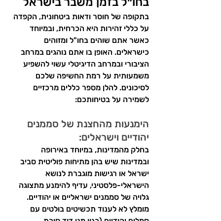
בחו״ל בזמן משבר בישראל
בתקופה של חוסר ודאות ביטחונית, הקפדה 
על כללי זהירות היא הכרחית, ובמיוחד 
כאשר אתם שוהים בחו"ל ומזוהים 
כישראלים. האופן בו אתם נוהגים במרחב 
הציבורי ובמרחב הדיגיטלי עשוי להשפיע 
משמעותית על רמת החשיפה שלכם 
לסיכונים. להלן מספר כללים מרכזיים 
לשמירה על בטיחותכם:
הימנעות 
מהחצנת
 של סממנים 
יהודיים וישראלים:
בחלק מהמדינות, במיוחד באירופה 
ובמדינות שיש בהן מתיחות פוליטית סביב 
ישראל או רגישות מוגברת לנושא 
הישראלי-פלסטיני, עדיף להימנע מתצוגה 
גלויה של סממנים ישראליים או יהודיים. 
מומלץ לא לענוד תכשיטים בולטים עם 
סמלים יהודיים (כגון מגן דוד
 סיכת 