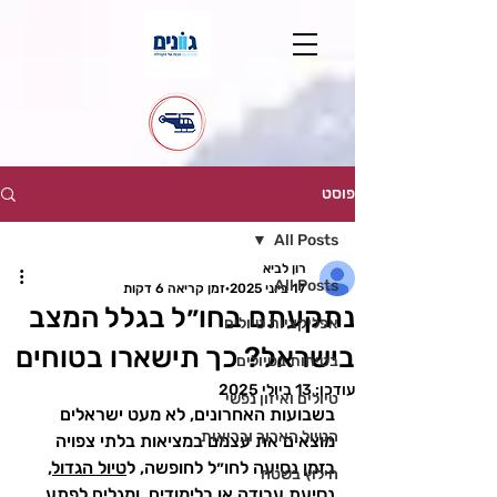
פוסט
All Posts
רון לביא
All Posts
17 ביוני 2025
זמן קריאה 6 דקות
נתקעתם בחו״ל בגלל המצב
אפליקציות טיולים
בישראל? כך תישארו בטוחים
בטיחות בטיולים
עודכן:
13 ביולי 2025
טיולים ואיזון נפשי
בשבועות האחרונים, לא מעט ישראלים 
הטיול הארוך ובריאות
מוצאים את עצמם במציאות בלתי צפויה 
בזמן נסיעה לחו״ל לחופשה, ל
טיול הגדול
, 
חילוץ בשטח
נסיעת עבודה או בלימודים, ומגלים לפתע 