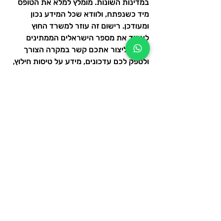
במדינות השונות. מומלץ למלא את הטופס 
מיד כשנפתח, ולוודא שכל המידע נכון 
ומעודכן. רישום זה עוזר למשרד החוץ 
לאמוד את מספר הישראלים הממתינים 
לסיוע, ליצור אתכם קשר במקרה הצורך 
ולספק לכם עדכונים, מידע על טיסות חילוץ, 
הנחיות ביטחון וסיוע רפואי במידת הצורך.
במידה והאזור בו אתם נמצאים מצוי תחת 
איום ביטחוני או במצב מתוח, עקבו אחרי 
עדכונים רשמיים בלבד! הן של משרד החוץ 
והן של הרשויות המקומיות. במידת הצורך, 
ניתן לבקש מהנציגות הישראלית הדרכה 
מקומית, סיוע בחידוש אשרות או פנייה 
לגורמי רפואה ומשטרה מקומיים. אל תהססו 
לדווח בכל מקרה של איום, אבידה, גניבה, 
הטרדה או מצוקה. שמירה על ערוץ 
תקשורת פתוח מול הרשויות תקל במידה 
ויידרש פינוי מאורגן או סיוע פרטני. גם אנחנו 