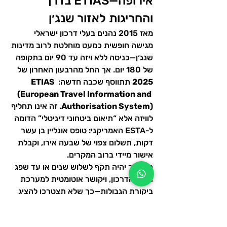
אירופה—ETIAS בדרך 
והחריגות לאזור שנג׳ן
מאז 2015 נהנים בעלי דרכון ישראלי 
מגישה חופשית כמעט מוחלטת לרוב מדינות 
שנג׳ן—כניסה ללא ויזה עד 90 יום בתקופה 
של 180 יום. אך החל מהרבעון האחרון של 
2025
 תתווסף שכבה חדשה: 
ETIAS 
(European Travel Information and 
Authorisation System)
. זה אינו תחליף 
לוויזה אלא “תיאום ביטחוני דיגיטלי” הדומה 
ל-ESTA האמריקני: טופס אונליין בן עשר 
דקות, תשלום צפוי של שבעה אירו, וקבלת 
אישור מיידי ברוב המקרים. 
האישור יהיה תקף לשלוש שנים או עד שפג 
תוקף הדרכון, ויקושר אוטומטית למערכת 
ביקורת הגבולות—כך שלא תצטרכו להציג 
הדפסה, אבל מוטב לשמור צילום במייל 
למקרי תקלה.