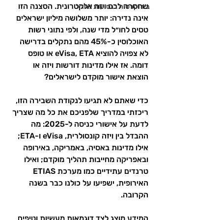
שחסרה לכם ויזה אלקטרונית. הסצנה הזו 
בירוקרטיה בנסיעות לחו״ל
אינה נדירה: יותר משלושה מיליון ישראלים 
טסים לחו״ל מדי שנה, ולפי נתוני רשות 
האוכלוסין כ-45% מהם נתקלים בדרישה 
לא צפויה להוציא eVisa, ETA או טופס 
דומה. אז אילו מדינות דורשות ויזה או 
הוצאת אישור מוקדם לישראלים?
כדי שאתם לא תגיעו לנקודת השבירה הזו, 
ריכזתי במדריך שלפניכם את כל מה שצריך 
לדעת על אישורי כניסה ל-2025: מה 
ההבדל בין ויזה קונסולרית, eVisa ו-ETA; 
אילו מדינות באסיה, באמריקה, באירופה 
ובאפריקה מחייבות תהליך מוקדם; ואילו 
טרנדים עתידיים כמו מערכת ETIAS 
האירופית, ישפיעו על כולנו כבר בשנה 
הקרובה.
המידע מוצג לצד דוגמאות מעשיות וטיפים 