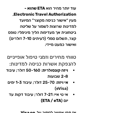
עוד יותר מהיר הוא 
ETA שהוא - 
, 
Electronic Travel Authorization
מעין “אישור כניסה מקוצר” המיועד 
למדינות שרוצות לשמור על שליטה 
ביטחונית אך מעדיפות הליך מינימלי: טופס 
קצר, תשלום סמלי (לעיתים 7-10 דולרים) 
ואישור כמעט מיידי.
טווחי מחירים וזמני טיפול אופייניים 
להנפקת אשרות כניסה למדינות:
ויזה קונסולרית
: 50-160 דולר; עיבוד 
2-8 שבועות
אי ויזה
: 25-70 דולר; עיבוד 1-3 ימים 
(eVisa)
אי טי איי: 7-21 דולר; עיבוד דקות עד 
יום (
ETA / eTA)
אז מתי אפשר לסמוך על 
Visa on 