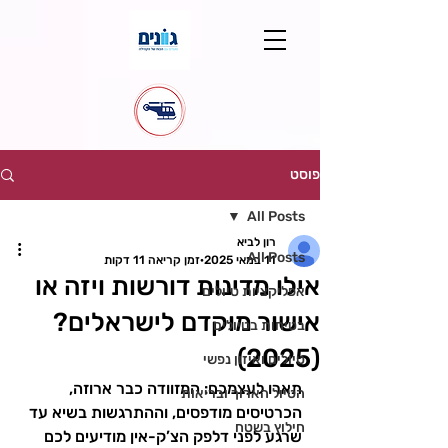
פוסט
All Posts
רון לביא
All Posts
11 במאי 2025
זמן קריאה 11 דקות
אילו מדינות דורשות ויזה או
אפליקציות טיולים
אישור מוקדם לישראלים?
בטיחות בטיולים
(2025)
טיולים ואיזון נפשי
תארו לעצמכם: המזוודה כבר ארוזה, 
הטיול הארוך ובריאות
הכרטיסים מודפסים, וההתרגשות בשיא עד 
חילוץ בשטח
שרגע לפני דלפק הצ’ק-אין מודיעים לכם 