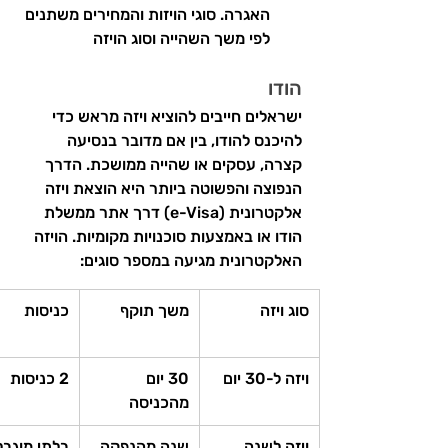
האגרה. סוגי הויזות והמחירים משתנים 
לפי משך השהייה וסוג הויזה
הודו
ישראלים חייבים להוציא ויזה מראש כדי 
להיכנס להודו, בין אם מדובר בנסיעה 
קצרה, עסקים או שהייה ממושכת. הדרך 
הנפוצה והפשוטה ביותר היא הוצאת ויזה 
אלקטרונית (e-Visa) דרך אתר ממשלת 
הודו או באמצעות סוכנויות מקומיות. הויזה 
האלקטרונית מגיעה במספר סוגים:
סוג ויזה
משך תוקף
כניסות
ויזה ל-30 יום
30 יום 
2 כניסות
מהכניסה
ויזה לשנה
שנה מהנפקה
בלתי מוגבל